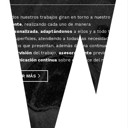
Todos nuestros trabajos giran en torno a nuestro
cliente
, realizando cada uno de manera
personalizada
,
adaptándonos
a ellos y a todo tipo
de superficies, atendiendo a todas las necesidades y
deseos que presentan, además de una continua
supervisión
del trabajo,
asesoramiento
previo y
comunicación continua
sobre el avance del mismo.
LEER MÁS